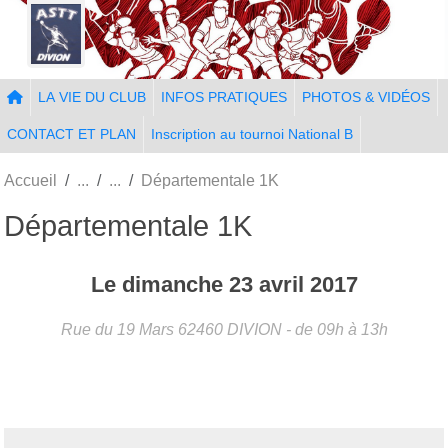
Panneau de gestion des cookies
LA VIE DU CLUB
INFOS PRATIQUES
PHOTOS & VIDÉOS
CONTACT ET PLAN
Inscription au tournoi National B
Accueil
Départementale 1K
Départementale 1K
Le
dimanche
23
avril
2017
Rue du 19 Mars
62460
DIVION
- de 09h à 13h