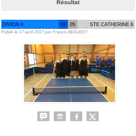
Résultat
DIVION 4
09
05
STE CATHERINE 6
Publié le
17 avril 2017
par Francis BEAUDET