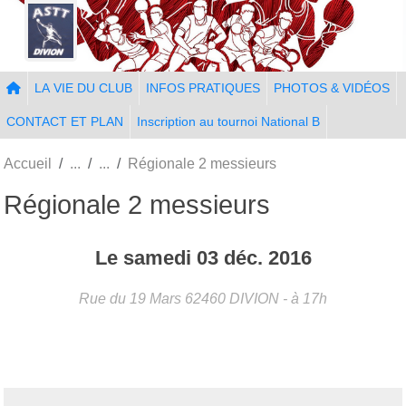
Panneau de gestion des cookies
LA VIE DU CLUB
INFOS PRATIQUES
PHOTOS & VIDÉOS
CONTACT ET PLAN
Inscription au tournoi National B
Accueil
Régionale 2 messieurs
Régionale 2 messieurs
Le
samedi
03
déc.
2016
Rue du 19 Mars
62460
DIVION
- à 17h