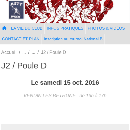
Panneau de gestion des cookies
LA VIE DU CLUB
INFOS PRATIQUES
PHOTOS & VIDÉOS
CONTACT ET PLAN
Inscription au tournoi National B
Accueil
J2 / Poule D
J2 / Poule D
Le
samedi
15
oct.
2016
VENDIN LES BETHUNE
- de 16h à 17h