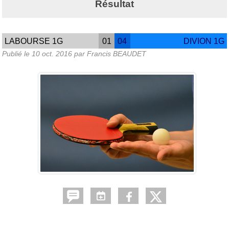
Résultat
LABOURSE 1G
01
04
DIVION 1G
Publié le
10 oct. 2016
par Francis BEAUDET