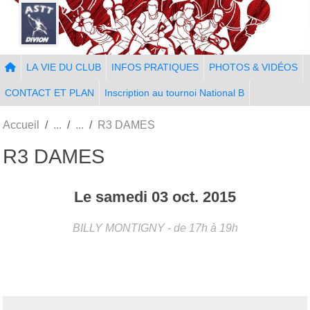
Panneau de gestion des cookies
LA VIE DU CLUB
INFOS PRATIQUES
PHOTOS & VIDÉOS
CONTACT ET PLAN
Inscription au tournoi National B
Accueil
R3 DAMES
R3 DAMES
Le
samedi
03
oct.
2015
BILLY MONTIGNY
- de 17h à 19h