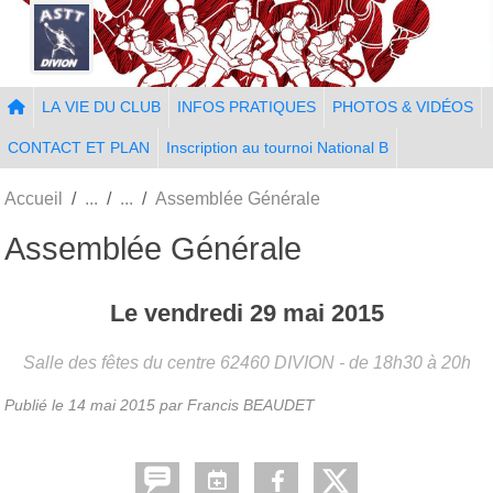
Panneau de gestion des cookies
LA VIE DU CLUB
INFOS PRATIQUES
PHOTOS & VIDÉOS
CONTACT ET PLAN
Inscription au tournoi National B
Accueil
Assemblée Générale
Assemblée Générale
Le
vendredi
29
mai
2015
Salle des fêtes du centre
62460
DIVION
- de 18h30 à 20h
Publié le
14 mai 2015
par Francis BEAUDET