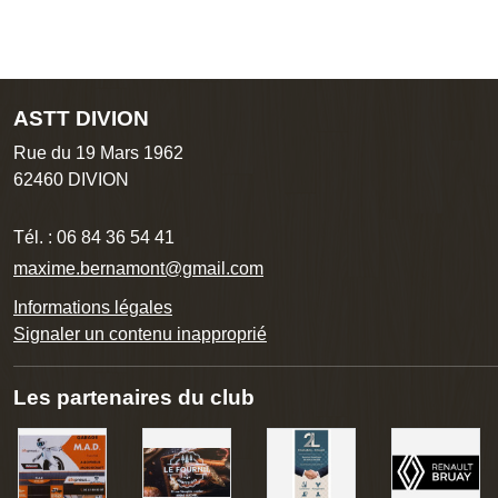
ASTT DIVION
Rue du 19 Mars 1962
62460
DIVION
Tél. :
06 84 36 54 41
maxime.bernamont@gmail.com
Informations légales
Signaler un contenu inapproprié
Les partenaires du club