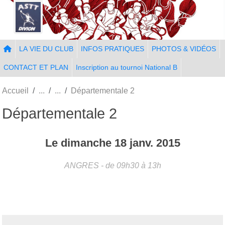
Panneau de gestion des cookies
LA VIE DU CLUB
INFOS PRATIQUES
PHOTOS & VIDÉOS
CONTACT ET PLAN
Inscription au tournoi National B
Accueil
Départementale 2
Départementale 2
Le
dimanche
18
janv.
2015
ANGRES
- de 09h30 à 13h