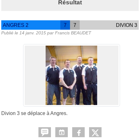
Résultat
ANGRES 2
7
7
DIVION 3
Publié le
14 janv. 2015
par Francis BEAUDET
Divion 3 se déplace à Angres.