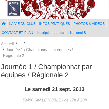
Panneau de gestion des cookies
LA VIE DU CLUB
INFOS PRATIQUES
PHOTOS & VIDÉOS
CONTACT ET PLAN
Inscription au tournoi National B
Accueil
Journée 1 / Championnat par équipes /
Régionale 2
Journée 1 / Championnat par
équipes / Régionale 2
Le
samedi
21
sept.
2013
59450
SIN LE NOBLE
- de 17h à 20h